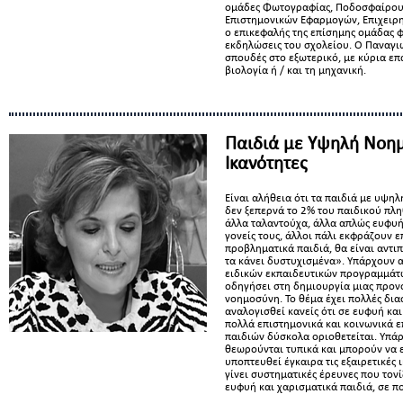
ομάδες Φωτογραφίας, Ποδοσφαίρου,
Επιστημονικών Εφαρμογών, Επιχειρημ
ο επικεφαλής της επίσημης ομάδας φ
εκδηλώσεις του σχολείου. Ο Παναγι
σπουδές στο εξωτερικό, με κύρια επ
βιολογία ή / και τη μηχανική.
Παιδιά με Υψηλή Νοημ
Ικανότητες
Είναι αλήθεια ότι τα παιδιά με υψ
δεν ξεπερνά το 2% του παιδικού πλη
άλλα ταλαντούχα, άλλα απλώς ευφυή
γονείς τους, άλλοι πάλι εκφράζουν 
προβληματικά παιδιά, θα είναι αντι
τα κάνει δυστυχισμένα». Υπάρχουν α
ειδικών εκπαιδευτικών προγραμμάτω
οδηγήσει στη δημιουργία μιας προ
νοημοσύνη. Το θέμα έχει πολλές δια
αναλογισθεί κανείς ότι σε ευφυή κ
πολλά επιστημονικά και κοινωνικά ε
παιδιών δύσκολα οριοθετείται. Υπά
θεωρούνται τυπικά και μπορούν να 
υποπτευθεί έγκαιρα τις εξαιρετικές 
γίνει συστηματικές έρευνες που τον
ευφυή και χαρισματικά παιδιά, σε π