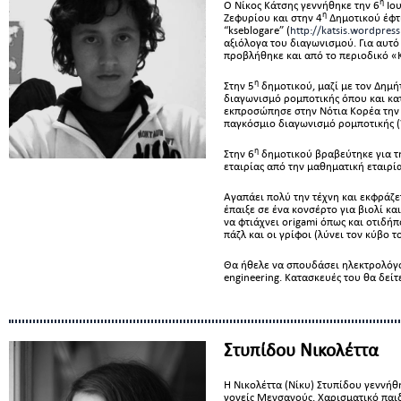
η
Ο Νίκος Κάτσης γεννήθηκε την 6
Ιου
η
Ζεφυρίου και στην 4
Δημοτικού έφτι
“kseblogare” (
http://katsis.wordpres
αξιόλογα του διαγωνισμού. Για αυτό
προβλήθηκε και από το περιοδικό «
η
Στην 5
δημοτικού, μαζί με τον Δημή
διαγωνισμό ρομποτικής όπου και κα
εκπροσώπησε στην Νότια Κορέα την 
παγκόσμιο διαγωνισμό ρομποτικής 
η
Στην 6
δημοτικού βραβεύτηκε για τη
εταιρίας από την μαθηματική εταιρία
Αγαπάει πολύ την τέχνη και εκφράζε
έπαιξε σε ένα κονσέρτο για βιολί κα
να φτιάχνει origami όπως και οτιδήπ
πάζλ και οι γρίφοι (λύνει τον κύβο τ
Θα ήθελε να σπουδάσει ηλεκτρολόγο
engineering. Κατασκευές του θα δεί
Στυπίδου Νικολέττα
Η Νικολέττα (Νίκυ) Στυπίδου γεννή
γονείς Μενσανούς. Χαρισματικό παιδί