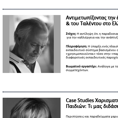
Αντιμετωπίζοντας την 
& του Tαλέντου στο Ε
Στόχος:
Η αντίληψη ότι η παραδοσια
για την καλλιέργεια και την ανάπτ
Πληροφόρηση:
Η ύπαρξη ενός πλαισ
εκπαιδευτικό σύστημα βασισμένου σ
«χρησιμοποιούνται» τόσο στην «παρ
διαφορετικές εκπαιδευτικές παροχές
Βιωματικό εργαστήρι:
Ανάλογα με τον
συμμετεχόντων.
Case Studies Χαρισμα
Παιδιών: Τι μας διδάσ
Περιπτώσεις και παραδείγματα χαρι