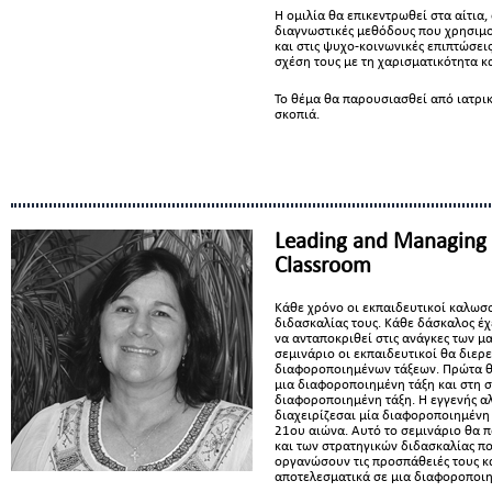
Η ομιλία θα επικεντρωθεί στα αίτια
διαγνωστικές μεθόδους που χρησιμο
και στις ψυχο-κοινωνικές επιπτώσεις
σχέση τους με τη χαρισματικότητα κ
Το θέμα θα παρουσιασθεί από ιατρι
σκοπιά.
Leading and Managing t
Classroom
Κάθε χρόνο οι εκπαιδευτικοί καλωσ
διδασκαλίας τους. Κάθε δάσκαλος έχε
να ανταποκριθεί στις ανάγκες των μα
σεμινάριο οι εκπαιδευτικοί θα διερ
διαφοροποιημένων τάξεων. Πρώτα 
μια διαφοροποιημένη τάξη και στη σ
διαφοροποιημένη τάξη. Η εγγενής α
διαχειρίζεσαι μία διαφοροποιημένη 
21ου αιώνα. Αυτό το σεμινάριο θα 
και των στρατηγικών διδασκαλίας π
οργανώσουν τις προσπάθειές τους κα
αποτελεσματικά σε μια διαφοροποιη