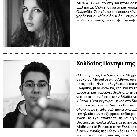
ΜΕΝΣΑ. Αν και άριστη μαθήτρια σε κά
μαθήματα. Μιλάει αγγλικά και γαλλι
Ολλανδία. Στα χόμπυ της περιλαβάνο
χορός και οι κάθε είδους δημιουργίε
να δείτε κάποιες από τις φωτογραφίε
Χαλδαίος Παναγιώτης
Ο Παναγιώτης Χαλδαίος είναι 16 χρο
σχολείου Μωραΐτη στην Αθήνα, όπου
υποτροφία. Είναι πολύγλωσσος και π
Ελληνικά, μιλά αγγλικά, γερμανικά κα
μουσική και μαθαίνει βιολί από την 
νεότερος υποψήφιος στην Ελλάδα για
κιθάρα. Είναι εγγεγραμμένος στο δ
για προικισμένα παιδιά του Πανεπισ
ολοκληρώσει τρία μαθήματα στα μαθ
την ηλικία των 6 εξέφρασε ενδιαφέρο
Kwon-Do. Έχει αποκτήσει τη μαύρη ζ
Do, μαζί με πολλά άλλα επιτεύγματα
Μαθηματική Εταιρεία στην Ελλάδα κ
διαγωνισμούς της Ελληνικής Εταιρεία
νεότερος από τους άλλους υποψηφίου