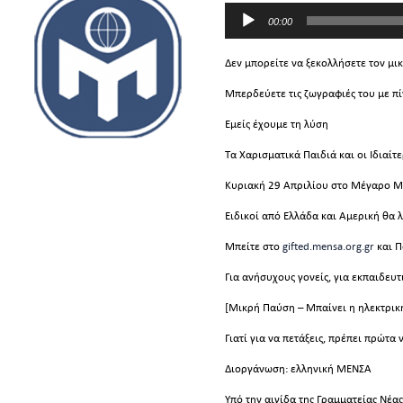
Πρόγραμμα
Αναπαραγωγής
00:00
Ήχου
Δεν μπορείτε να ξεκολλήσετε τον μικ
Μπερδεύετε τις ζωγραφιές του με πίν
Εμείς έχουμε τη λύση
Τα Χαρισματικά Παιδιά και οι Ιδιαίτ
Κυριακή 29 Απριλίου στο Μέγαρο Μ
Ειδικοί από Ελλάδα και Αμερική θα 
Μπείτε στο
gifted.mensa.org.gr
και Π
Για ανήσυχους γονείς, για εκπαιδευτ
[Μικρή Παύση – Μπαίνει η ηλεκτρικ
Γιατί για να πετάξεις, πρέπει πρώτα
Διοργάνωση: ελληνική ΜΕΝΣΑ
Υπό την αιγίδα της Γραμματείας Νέας