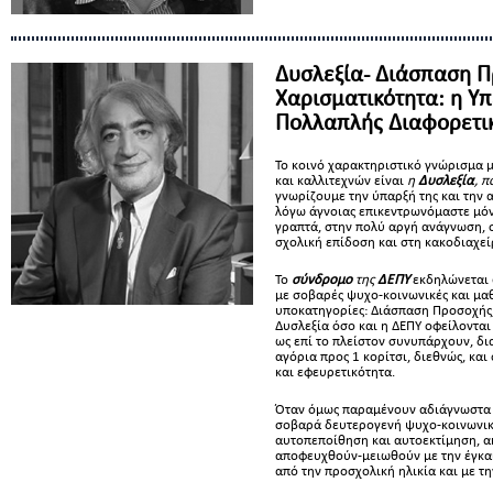
Δυσλεξία- Διάσπαση Π
Χαρισματικότητα: η Υ
Πολλαπλής Διαφορετι
Το κοινό χαρακτηριστικό γνώρισμα 
και καλλιτεχνών είναι
η
Δυσλεξία
, π
γνωρίζουμε την ύπαρξή της και την 
λόγω άγνοιας επικεντρωνόμαστε μό
γραπτά, στην πολύ αργή ανάγνωση, 
σχολική επίδοση και στη κακοδιαχεί
Το
σύνδρομο
της
ΔΕΠΥ
εκδηλώνεται
με σοβαρές ψυχο-κοινωνικές και μαθ
υποκατηγορίες: Διάσπαση Προσοχής,
Δυσλεξία όσο και η ΔΕΠΥ οφείλονται
ως επί το πλείστον συνυπάρχουν, δι
αγόρια προς 1 κορίτσι, διεθνώς, κα
και εφευρετικότητα.
Όταν όμως παραμένουν αδιάγνωστα 
σοβαρά δευτερογενή ψυχο-κοινωνικ
αυτοπεποίθηση και αυτοεκτίμηση, α
αποφευχθούν-μειωθούν με την έγκα
από την προσχολική ηλικία και με τ