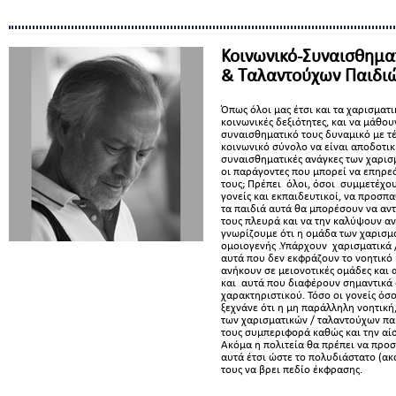
Κοινωνικό-Συναισθημα
& Ταλαντούχων Παιδι
Όπως όλοι μας έτσι και τα χαρισματ
κοινωνικές δεξιότητες, και να μάθου
συναισθηματικό τους δυναμικό με τ
κοινωνικό σύνολο να είναι αποδοτική.
συναισθηματικές ανάγκες των χαρισμ
οι παράγοντες που μπορεί να επηρε
τους; Πρέπει όλοι, όσοι συμμετέχο
γονείς και εκπαιδευτικοί, να προσ
τα παιδιά αυτά θα μπορέσουν να αν
τους πλευρά και να την καλύψουν αν
γνωρίζουμε ότι η ομάδα των χαρισμα
ομοιογενής .Υπάρχουν χαρισματικά 
αυτά που δεν εκφράζουν το νοητικό 
ανήκουν σε μειονοτικές ομάδες και 
και αυτά που διαφέρουν σημαντικά 
χαρακτηριστικού. Τόσο οι γονείς όσο
ξεχνάνε ότι η μη παράλληλη νοητική
των χαρισματικών / ταλαντούχων πα
τους συμπεριφορά καθώς και την αί
Ακόμα η πολιτεία θα πρέπει να προσ
αυτά έτσι ώστε το πολυδιάστατο (α
τους να βρει πεδίο έκφρασης.