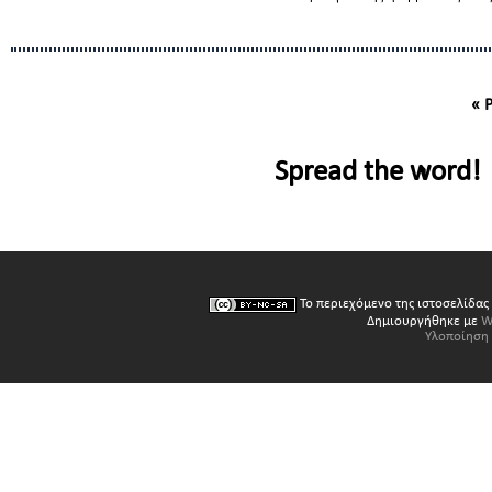
« 
Spread the word!
Το περιεχόμενο της ιστοσελίδας
Δημιουργήθηκε με
W
Υλοποίηση 