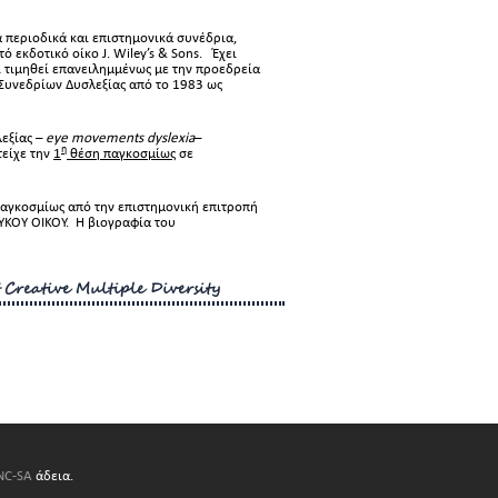
 περιοδικά και επιστημονικά συνέδρια,
εκδοτικό οίκο J. Wiley’s & Sons. Έχει
 τιμηθεί επανειλημμένως με την προεδρεία
Συνεδρίων Δυσλεξίας από το 1983 ως
εξίας –
eye
movements
dyslexia
–
η
είχε την
1
θέση παγκοσμίως
σε
αγκοσμίως από την επιστημονική επιτροπή
ΥΚΟΥ ΟΙΚΟΥ. Η βιογραφία του
 Creative Multiple Diversity
-NC-SA
άδεια.