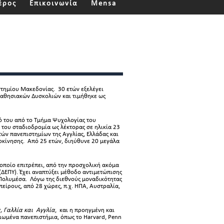
έρος
Επικοινωνία
Mensa
στημίου Μακεδονίας. 30 ετών εξελέγει
Μαθησιακών Δυσκολιών και τιμήθηκε ως
ό του από το Τμήμα Ψυχολογίας του
 του σταδιοδρομία ως λέκτορας σε ηλικία 23
τών πανεπιστημίων της Αγγλίας, Ελλάδας και
οκίνησης. Από 25 ετών, διηύθυνε 20 μεγάλα
οποίο επιτρέπει, από την προσχολική ακόμα
(ΔΕΠΥ). Έχει αναπτύξει μέθοδο αντιμετώπισης
 Πολυμέσα. Λόγω της διεθνούς μοναδικότητας
ηπείρους, από 28 χώρες, π.χ. ΗΠΑ, Αυστραλία,
, Γαλλία και Αγγλία
, και η προηγμένη και
ωμένα πανεπιστήμια, όπως το Harvard, Penn