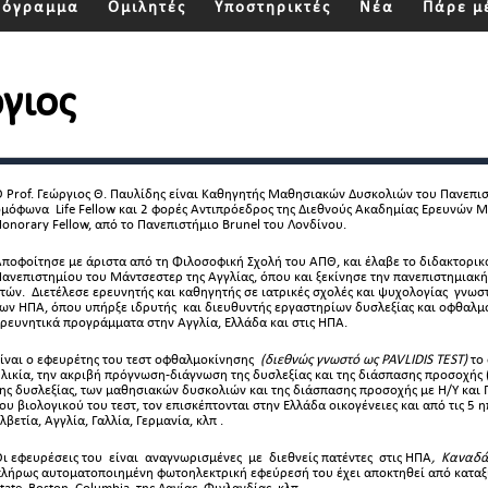
ρόγραμμα
Ομιλητές
Υποστηρικτές
Νέα
Πάρε μ
γιος
 Prof. Γεώργιος Θ. Παυλίδης είναι Καθηγητής Μαθησιακών Δυσκολιών του Πανεπι
μόφωνα Life Fellow και 2 φορές Αντιπρόεδρος της Διεθνούς Ακαδημίας Ερευνών 
onorary Fellow, από το Πανεπιστήμιο Brunel του Λονδίνου.
ποφοίτησε με άριστα από τη Φιλοσοφική Σχολή του ΑΠΘ, και έλαβε το διδακτορικ
ανεπιστημίου του Μάντσεστερ της Αγγλίας, όπου και ξεκίνησε την πανεπιστημιακή
τών. Διετέλεσε ερευνητής και καθηγητής σε ιατρικές σχολές και ψυχολογίας γνωσ
ων ΗΠΑ, όπου υπήρξε ιδρυτής και διευθυντής εργαστηρίων δυσλεξίας και οφθαλμ
ρευνητικά προγράμματα στην Αγγλία, Ελλάδα και στις ΗΠΑ.
ίναι ο εφευρέτης του τεστ οφθαλμοκίνησης
(διεθνώς γνωστό ως PAVLIDIS TEST)
το 
λικία, την ακριβή πρόγνωση-διάγνωση της δυσλεξίας και της διάσπασης προσοχής 
ης δυσλεξίας, των μαθησιακών δυσκολιών και της διάσπασης προσοχής με Η/Υ και
ου βιολογικού του τεστ, τον επισκέπτονται στην Ελλάδα οικογένειες και από τις 5 
λβετία, Αγγλία, Γαλλία, Γερμανία, κλπ .
ι εφευρέσεις του είναι αναγνωρισμένες με διεθνείς πατέντες στις ΗΠΑ
, Καναδά
λήρως αυτοματοποιημένη φωτοηλεκτρική εφεύρεσή του έχει αποκτηθεί από καταξι
tate, Boston, Columbia, της Δανίας, Φινλανδίας, κλπ.