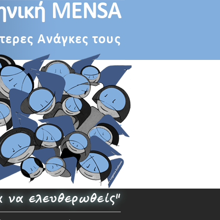
ηνική MENSA
ίτερες Ανάγκες τους
α να ελευθερωθείς"