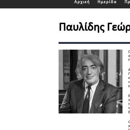
Αρχική
Ημερίδα
Π
Παυλίδης Γεώρ
Ο
ο
H
Α
Π
ε
τ
ε
Ε
η
τ
τ
Ε
Ο
π
S