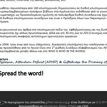
ιαθέτει περισσότερα από 180 επιστημονικές δημοσιεύσεις σε διεθνή επιστημονικά
υμπεριλαμβανομένων τεσσάρων βιβλίων στα Αγγλικά που εκδόθηκαν από το γνωστό 
υμμετάσχει ως Προσκεκλημένος ομιλητής σε πολυάριθμα διεθνή συνέδρια και έχει
8 διεθνών επιστημονικών συνεδρίων και είναι ο Πρόεδρος όλων των Παγκοσμίων 
σήμερα.
α ερευνητικά του άρθρα στο επιστημονικό πεδίο της οφθαλμοκίνησης και της δυσλ
εωρούνται όχι απλώς πρωτοποριακά, αλλά και επί 30 έτη
(ως
το 2011
)
συνεχώς κατ
πιστημονικές αναφορές αντίστοιχων ερευνητικών εργασιών.
ο 2006 ήταν ένας από τους
ελάχιστους διαπρεπείς επιστήμονες
που επελέγησαν π
ο
αι προσκλήθηκε από το Λευκό Οίκο στο 1
Διεθνές Συνέδριο Αλφαβητισμού του ΛΕ
περιλαμβάνεται μεταξύ άλλων και στο WHO IS WHO IN THE WORLD.
ecture
Dyslexia, Attention Deficit (ADHD) & Giftedness: the Primacy of
Spread the word!
Το περιεχόμενο της ιστοσελίδας
gifted.mensa.org.gr
είναι διαθέσιμο με
(CC) BY
Δημιουργήθηκε με
Wordpress
,
960gs
,
HTML5
και CSS3