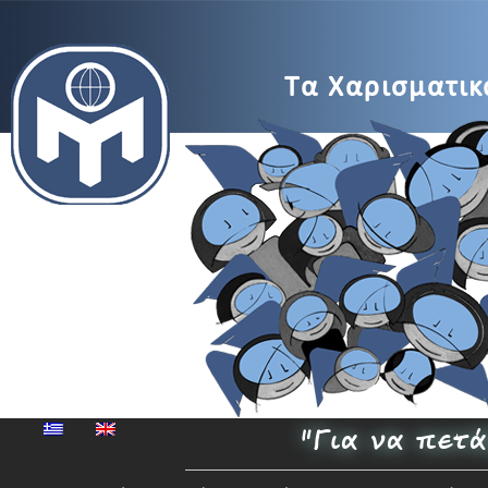
MENSA
Τα Χαρισματικά
Μέγαρο
Μουσικής
"Για να πετ
Αθηνών