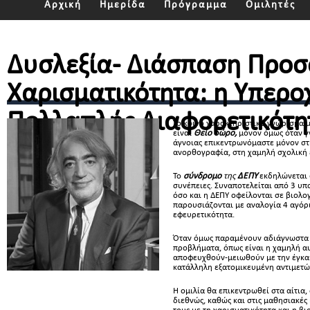
Αρχική
Ημερίδα
Πρόγραμμα
Ομιλητές
Δυσλεξία- Διάσπαση Προσ
Χαρισματικότητα: η Υπερο
Πολλαπλής Διαφορετικότη
Το κοινό χαρακτηριστικό γνώρισμα 
είναι
Θείο δώρο,
μόνον όμως όταν γν
άγνοιας επικεντρωνόμαστε μόνον σ
ανορθογραφία, στη χαμηλή σχολική 
Το
σύνδρομο
της
ΔΕΠΥ
εκδηλώνεται
συνέπειες. Συναποτελείται από 3 υπ
όσο και η ΔΕΠΥ οφείλονται σε βιολο
παρουσιάζονται με αναλογία 4 αγόρι
εφευρετικότητα.
Όταν όμως παραμένουν αδιάγνωστα 
προβλήματα, όπως είναι η χαμηλή α
αποφευχθούν-μειωθούν με την έγκαι
κατάλληλη εξατομικευμένη αντιμετώ
Η ομιλία θα επικεντρωθεί στα αίτια
διεθνώς, καθώς και στις μαθησιακές 
τους με τη χαρισματικότητα και η βι