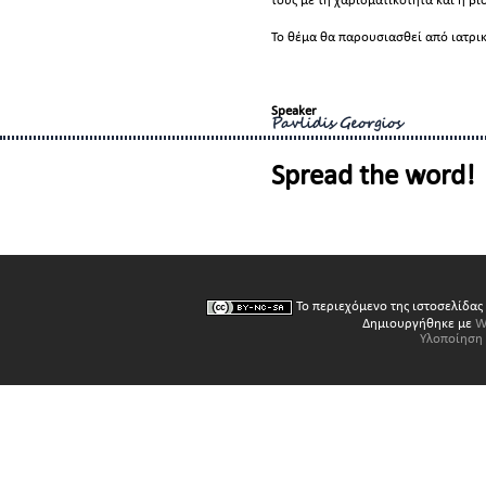
Το θέμα θα παρουσιασθεί από ιατρικ
Speaker
Pavlidis Georgios
Spread the word!
Το περιεχόμενο της ιστοσελίδας
Δημιουργήθηκε με
W
Υλοποίηση 