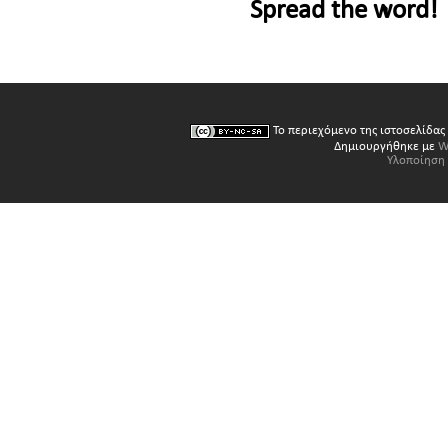
Spread the word!
Το περιεχόμενο της ιστοσελίδας
Δημιουργήθηκε με
W
Υλοποίηση 