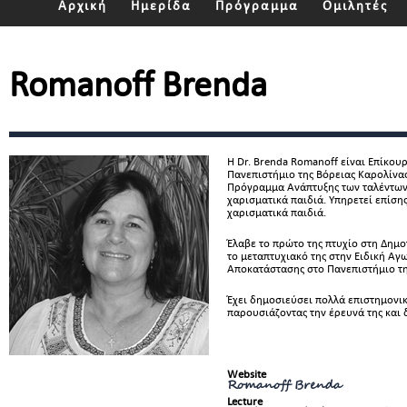
Αρχική
Ημερίδα
Πρόγραμμα
Ομιλητές
Romanoff Brenda
Η Dr. Brenda Romanoff είναι Επίκου
Πανεπιστήμιο της Βόρειας Καρολίνας 
Πρόγραμμα Ανάπτυξης των ταλέντων, 
χαρισματικά παιδιά. Υπηρετεί επίση
χαρισματικά παιδιά.
Έλαβε το πρώτο της πτυχίο στη Δημο
το μεταπτυχιακό της στην Ειδική Αγω
Αποκατάστασης στο Πανεπιστήμιο τη
Έχει δημοσιεύσει πολλά επιστημονι
παρουσιάζοντας την έρευνά της και δ
Website
Romanoff Brenda
Lecture