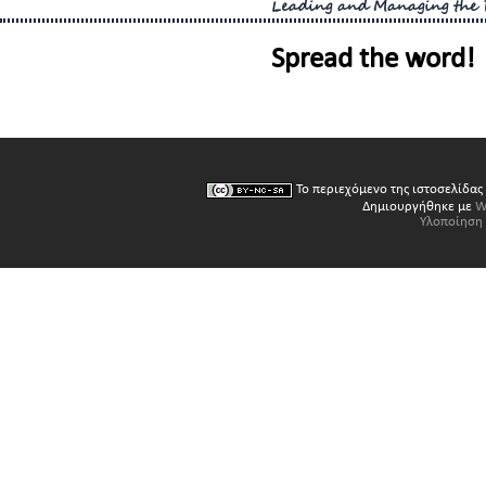
Leading and Managing the P
Spread the word!
Το περιεχόμενο της ιστοσελίδας
Δημιουργήθηκε με
W
Υλοποίηση 