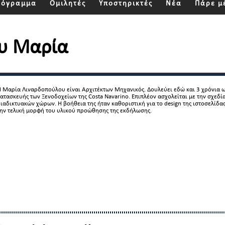
ρόγραμμα
Ομιλητές
Υποστηρικτές
Νέα
Πάρε μ
υ Μαρία
 Μαρία Λιναρδοπούλου είναι Αρχιτέκτων Μηχανικός. Δουλεύει εδώ και 3 χρόνια ω
ατασκευής των Ξενοδοχείων της Costa Navarino. Επιπλέον ασχολείται με την σχεδί
ιαδικτυακών χώρων. H βοήθεια της ήταν καθοριστική για το design της ιστοσελίδα
ην τελική μορφή του υλικού προώθησης της εκδήλωσης.