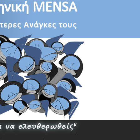
ηνική MENSA
ίτερες Ανάγκες τους
α να ελευθερωθείς"