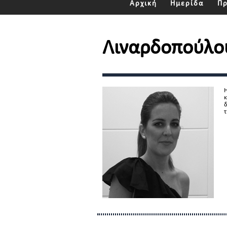
Αρχική
Ημερίδα
Π
Λιναρδοπούλο
Η
κ
δ
τ