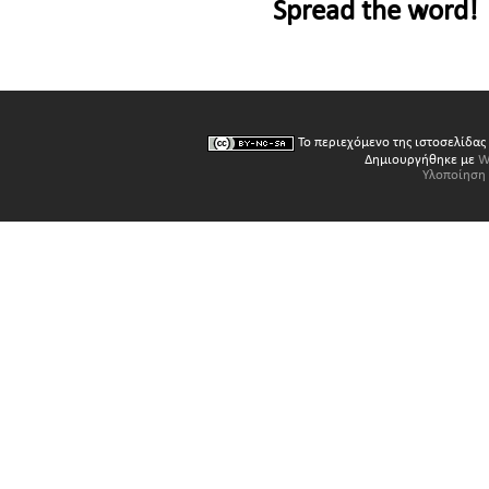
Spread the word!
Το περιεχόμενο της ιστοσελίδας
Δημιουργήθηκε με
W
Υλοποίηση 