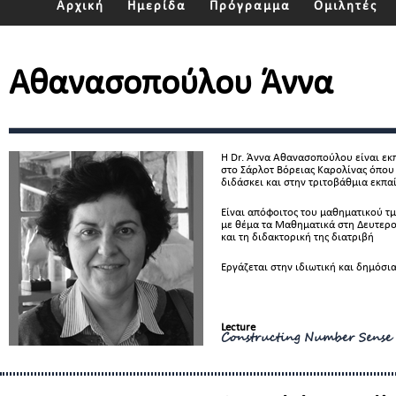
Αρχική
Ημερίδα
Πρόγραμμα
Ομιλητές
Αθανασοπούλου Άννα
Η Dr. Άννα Αθανασοπούλου είναι εκ
στο Σάρλοτ Βόρειας Καρολίνας όπου 
διδάσκει και στην τριτοβάθμια εκπα
Είναι απόφοιτος του μαθηματικού τ
με θέμα τα Μαθηματικά στη Δευτερο
και τη διδακτορική της διατριβή
Εργάζεται στην ιδιωτική και δημόσι
Lecture
Constructing Number Sense 