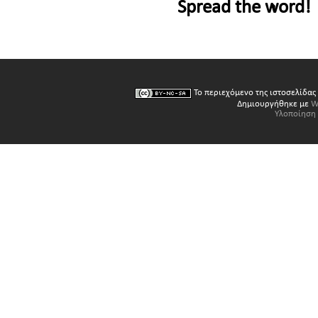
Spread the word!
Το περιεχόμενο της ιστοσελίδας
Δημιουργήθηκε με
W
Υλοποίηση 