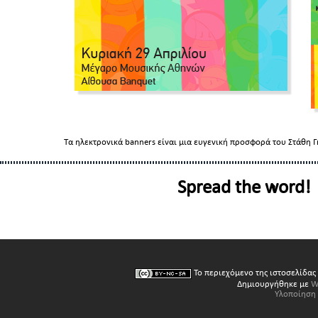
Τα ηλεκτρονικά banners είναι μια ευγενική προσφορά του Στάθη
Spread the word!
Το περιεχόμενο της ιστοσελίδας
Δημιουργήθηκε με
W
Υλοποίηση 